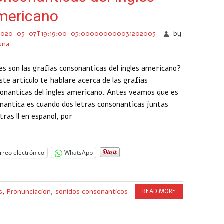
mericano
2020-03-07T19:19:00-05:000000000031202003
by
una
es son las grafias consonanticas del ingles americano?
ste articulo te hablare acerca de las grafias
onanticas del ingles americano. Antes veamos que es
nantica es cuando dos letras consonanticas juntas
tras ll en espanol, por
rreo electrónico
WhatsApp
s
,
Pronunciacion
,
sonidos consonanticos
READ MORE