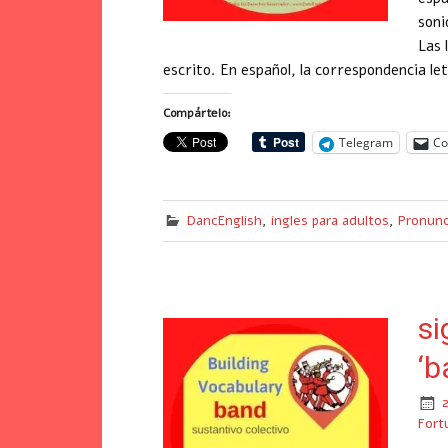
soni
Las 
escrito. En español, la correspondencia le
Compártelo:
Telegram
Co
DancEnglish
,
ingles para adultos
,
Pronunc
si
‘b
Fort