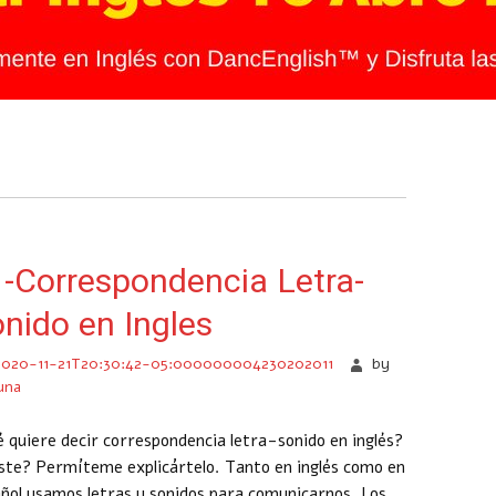
-Correspondencia Letra-
nido en Ingles
2020-11-21T20:30:42-05:000000004230202011
by
una
 quiere decir correspondencia letra-sonido en inglés?
ste? Permíteme explicártelo. Tanto en inglés como en
ñol usamos letras y sonidos para comunicarnos. Los