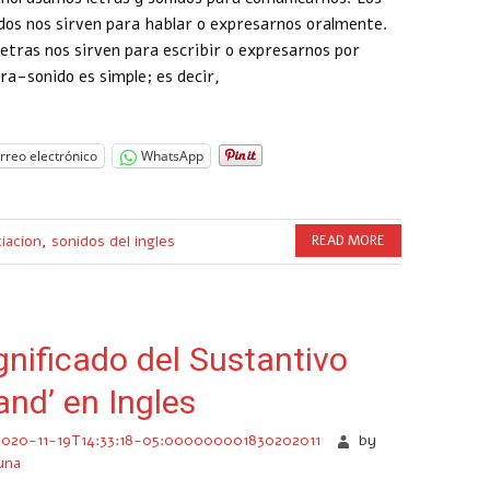
dos nos sirven para hablar o expresarnos oralmente.
letras nos sirven para escribir o expresarnos por
tra-sonido es simple; es decir,
rreo electrónico
WhatsApp
iacion
,
sonidos del ingles
READ MORE
gnificado del Sustantivo
and’ en Ingles
2020-11-19T14:33:18-05:000000001830202011
by
una