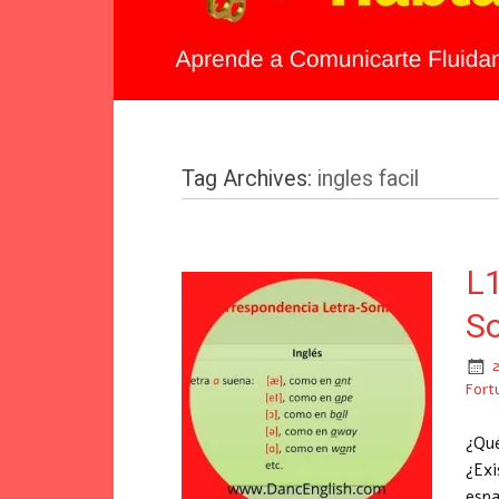
Tag Archives:
ingles facil
L1
So
Fort
¿Qué
¿Exi
espa