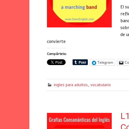
El s
refi
band
sobr
de u
convierte
Compártelo:
Telegram
Co
ingles para adultos
,
vocabulario
L1
Co