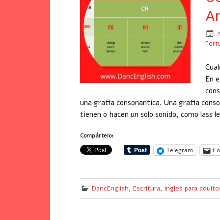
A
Fort
Cual
En e
cons
una grafia consonantica. Una grafia conso
tienen o hacen un solo sonido, como lass le
Compártelo:
Telegram
Co
DancEnglish
,
Escritura
,
ingles para adulto