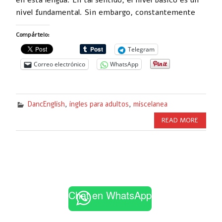
en esta lengua. En tal sentido, el nivel básico es un
nivel fundamental. Sin embargo, constantemente
Compártelo:
Telegram
Correo electrónico
WhatsApp
DancEnglish
,
ingles para adultos
,
miscelanea
READ MORE
Chat en WhatsApp