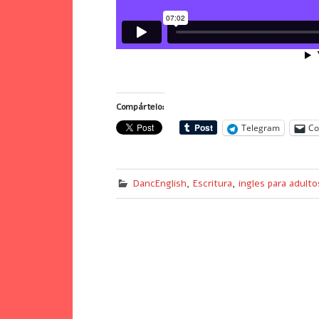
Compártelo:
Telegram
Co
DancEnglish
,
Escritura
,
ingles para adulto