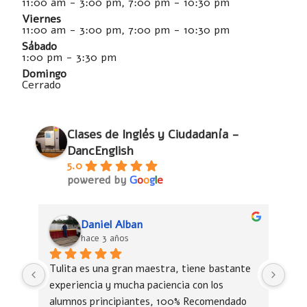
11:00 am - 3:00 pm, 7:00 pm - 10:30 pm
Viernes
11:00 am - 3:00 pm, 7:00 pm - 10:30 pm
Sábado
1:00 pm - 3:30 pm
Domingo
Cerrado
Clases de Inglés y Ciudadanía -
DancEnglish
5.0
powered by
G
o
o
g
l
e
Daniel Alban
hace 3 años
Tulita es una gran maestra, tiene bastante 
Tul
experiencia y mucha paciencia con los 
exp
alumnos principiantes, 100% Recomendado
alu