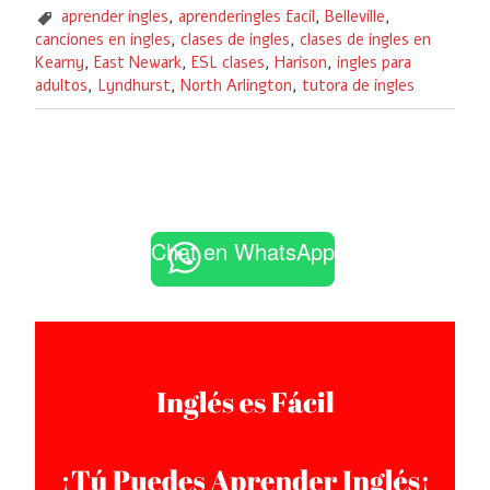
aprender ingles
,
aprenderingles facil
,
Belleville
,
canciones en ingles
,
clases de ingles
,
clases de ingles en
Kearny
,
East Newark
,
ESL clases
,
Harison
,
ingles para
adultos
,
Lyndhurst
,
North Arlington
,
tutora de ingles
Chat en WhatsApp