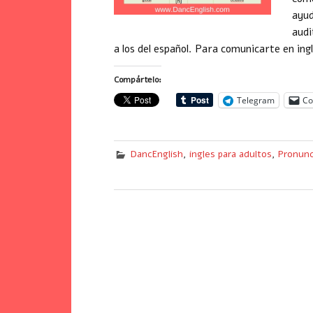
ayud
audi
a los del español. Para comunicarte en in
Compártelo:
Telegram
Co
DancEnglish
,
ingles para adultos
,
Pronunc