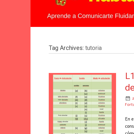
Tag Archives:
tutoria
L
de
Fort
En e
cons
cómo