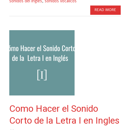
sonidos del ingles
,
sonidos vocalicos
READ MORE
Como Hacer el Sonido
Corto de la Letra I en Ingles