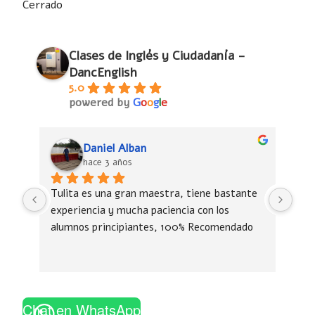
Cerrado
Clases de Inglés y Ciudadanía -
DancEnglish
5.0
powered by
G
o
o
g
l
e
Daniel Alban
hace 3 años
Tulita es una gran maestra, tiene bastante 
Tul
experiencia y mucha paciencia con los 
exp
alumnos principiantes, 100% Recomendado
alu
Chat en WhatsApp