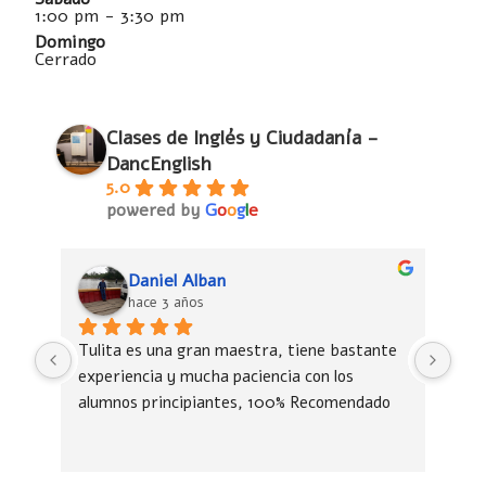
1:00 pm - 3:30 pm
Domingo
Cerrado
Clases de Inglés y Ciudadanía -
DancEnglish
5.0
powered by
G
o
o
g
l
e
Daniel Alban
hace 3 años
Tulita es una gran maestra, tiene bastante 
Tul
experiencia y mucha paciencia con los 
exp
alumnos principiantes, 100% Recomendado
alu