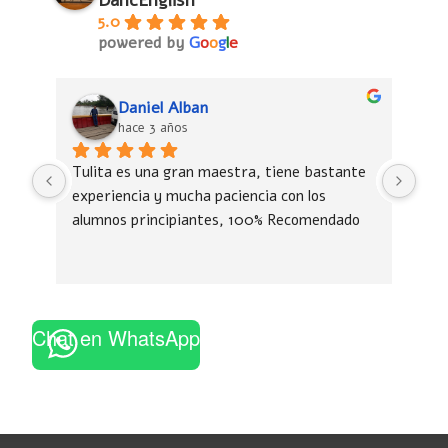
DancEnglish
5.0
powered by
G
o
o
g
l
e
Daniel Alban
hace 3 años
Tulita es una gran maestra, tiene bastante 
Tul
experiencia y mucha paciencia con los 
exp
alumnos principiantes, 100% Recomendado
alu
Chat en WhatsApp