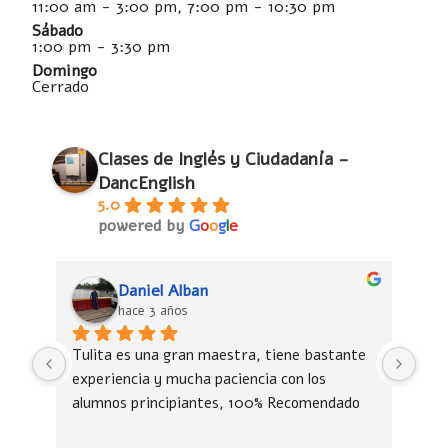
11:00 am - 3:00 pm, 7:00 pm - 10:30 pm
Sábado
1:00 pm - 3:30 pm
Domingo
Cerrado
Clases de Inglés y Ciudadanía -
DancEnglish
5.0
powered by
G
o
o
g
l
e
Daniel Alban
hace 3 años
Tulita es una gran maestra, tiene bastante 
Tul
experiencia y mucha paciencia con los 
exp
alumnos principiantes, 100% Recomendado
alu